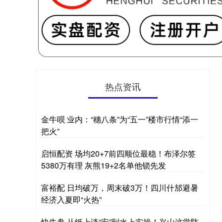
热点资讯
金牛呗 业内：“穗八条”为“五一”楼市行情“添一
把火”
启恒配资 场均20+7前四顺位最稳！布泽尔签
5380万有理 灰熊19+2名单他锁先发
富裕配 日均破万，周末破3万！四川什邡避暑
经济入夏即“火热”
快牛盘 从纸上谈“安”到水上实操！兴山这堂防