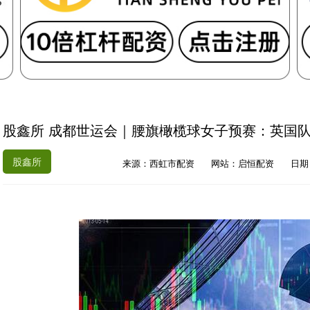
股鑫所 成都世运会｜腰旗橄榄球女子预赛：英国队
股鑫所
来源：西虹市配资
网站：启恒配资
日期：