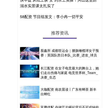
溺水实景课太扎实了
58配资 节目组发文：李小冉一切平安
推荐资讯
股鑫所 成都世运会｜腰旗橄榄球女子预
赛：英国队胜日本队_比赛_进攻_球员
长江配资 在女子电竞最大的舞台上，她
们走出伤痛与家庭 电竞世界杯_Team_
决赛_生态
大咖配资 南农晨读丨广东有蝉茶 新丰
出蝉红
富腾优配 存储芯片崛起背后不可或缺的