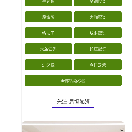
牛壹佰
至德投资
股鑫所
大咖配资
钱坛子
炫多配资
大圣证券
长江配资
沪深投
今日云策
全部话题标签
关注 启恒配资