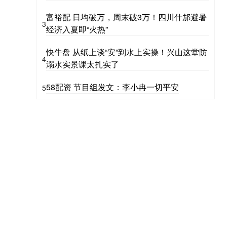
富裕配 日均破万，周末破3万！四川什邡避暑
3
经济入夏即“火热”
快牛盘 从纸上谈“安”到水上实操！兴山这堂防
4
溺水实景课太扎实了
58配资 节目组发文：李小冉一切平安
5