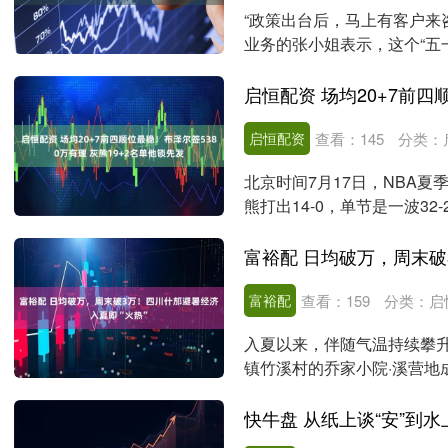
“政策出台后，马上有客户来
业务的张小姐表示，这个“五
一步促进房地产....
启恒配资
查看：
145
分类：
北京时间7月17日，NBA夏
熊打出14-0，单节是一波3
垃圾....
富裕配
查看：
159
分类：
启
入夏以来，伴随气温持续攀
镇竹溪村的乔家小院·溪营地
周末客房基本处于....