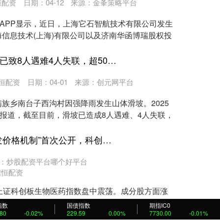
恒配资
日期：04-12
来源：金夆策略平台
查APP显示，近日，上海它石智航技术有限公司发生
信息技术(上海)有限公司以及济南华函博瑞股权投
股管家 河北滦平山体滑坡已致8人遇难4人失联，超500人参与救援
恒配资
日期：04-01
来源：创元网平台
族乡南台子西沟村因强降雨发生山体滑坡。2025
新报道，截至目前，滑坡已造成8人遇难、4人失联，
易多投资 “新上市药品首发价格机制”首次公开，科创医药ETF嘉实(588700)盘中交投活跃，近1周新增规模同类居首！
：炒股配资平台哪个好平台
启恒配资
:31，上证科创板生物医药指数盘中震荡。成分股方面涨
上海谊众上涨6.15%，迈威生物上涨5.77%；....
指数
国债指数
期指IC0
.80
-0.02%
229.59
0.00%
7730.00
-0.01%