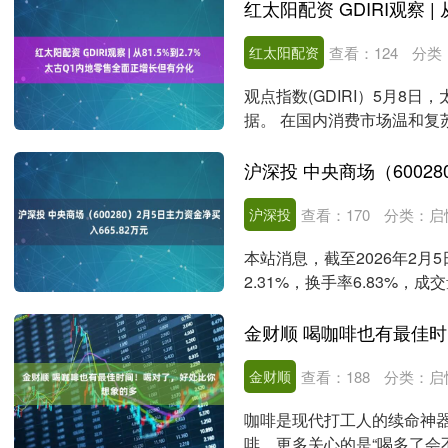
红太阳配资
查看：
124
分类
观点指数(GDIRI）5月8
据。 在国内消费市场温和复
下，太古....
沪深投
查看：
170
分类：
启
本站消息，截至2026年2月5日
2.31%，换手率6.83%，成交量
金财顺
查看：
188
分类：
启
咖啡是现代打工人的续命神器
啡，更多关心的是“喝多了会不