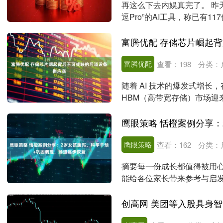
再这么下去内娱真完了。 昨
逗Pro”的AI工具，称已有
言： ....
富腾优配 存储芯片崛起
富腾优配
查看：
198
分类：
随着 AI 技术的爆发式增长
HBM（高带宽存储）市场迎
为行业关注焦点....
鹰眼策略
查看：
162
分类：
摘要每一份成长都值得被用
能给各位家长带来参考与启发❤
个月 干预前....
创高网 美团等入股具身