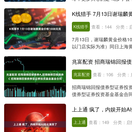
越来越多研究发....
K线猎手 7月13日谢瑞麟
K线猎手
查看：
144
分类：
7月13日，谢瑞麟黄金价格1
以门店实际为准）同日上海黄金
克。....
兆富配资
查看：
106
分类：
招商瑞锦回报债券型证券投
债券型证券投资基金基金合
上海浦东发展银行股份....
上上通 疯了，内娱开始A
上上通
查看：
149
分类：
启