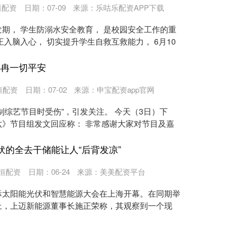
恒配资
日期：07-09
来源：乐咕乐配资APP下载
期， 学生防溺水安全教育， 是校园安全工作的重
入脑入心， 切实提升学生自救互救能力， 6月10
小冉一切平安
恒配资
日期：07-02
来源：申宝配资app官网
制综艺节目时受伤”，引发关注。 今天（3日）下
》节目组发文回应称： 非常感谢大家对节目及嘉
光伏的全去干储能让人“后背发凉”
恒配资
日期：06-24
来源：美美配资平台
)国际太阳能光伏和智慧能源大会在上海开幕。在同期举
上，上迈新能源董事长施正荣称，其观察到一个现