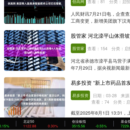
创高网
查看：
81
分类：
启
人民财讯7月21日电，企查
工商变更，新增美团旗下汉海
资合伙企业(有....
股管家
查看：
154
分类：
启
河北省承德市滦平县马营子满
年7月29日，据央视新闻最
其余失联4人正....
易多投资
日期：03-28
来源
查看：
74
分类：
截至2025年8月1日 13
跌互现，悦康药业领涨9.29%，
北证50
创业板指
基金
0.15%
1122.88
0.30%
3515.56
-0.55%
7229