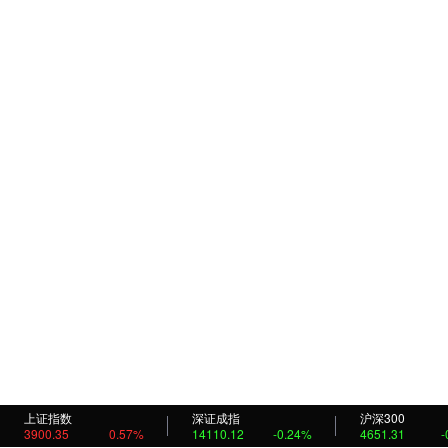
上证指数
深证成指
沪深300
3900.35
0.57%
14110.12
-0.24%
4651.31
-