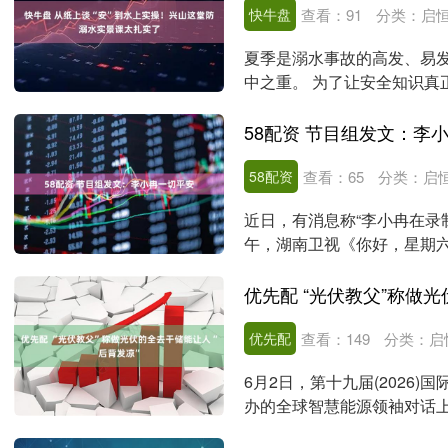
快牛盘
查看：
91
分类：
启
夏季是溺水事故的高发、易发
中之重。 为了让安全知识真正
日， 兴山县....
58配资 节目组发文：李
58配资
查看：
65
分类：
启
近日，有消息称“李小冉在录
午，湖南卫视《你好，星期六
宾的关注与支持！经....
优先配 “光伏教父”称做
优先配
查看：
149
分类：
启
6月2日，第十九届(2026
办的全球智慧能源领袖对话
象：储能企业很....