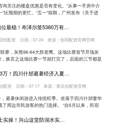
咨询关注的楼盘优惠是否有变化。”从事一手房中介
一”比预期的更忙。“五一”假期，广州发布《关于进
启恒配资 场均20+7前四顺位最稳！布泽尔签5380万有理 灰熊19+2名单他锁先发
启恒配资
日期：07-24
来源：创同配资官网官网
季联赛，灰熊96-64大胜老鹰。这场比赛首节开场灰
2-2，换言之这场比赛一节就打完了，后面的三节都是
富裕配 日均破万，周末破3万！四川什邡避暑经济入夏即“火热”
恒配资
日期：07-17
来源：赛岳恒配资官网
升，避暑休闲游进入传统旺季。坐落于四川什邡蓥华
成了周边市民游客的热门选择。 “自5月以来，民宿
快牛盘 从纸上谈“安”到水上实操！兴山这堂防溺水实景课太扎实了