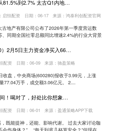
红太阳配资 GDIRI观察 | 从81.5%到2.7% 太古Q1内地零售全面正增长但有分化
：
启恒配资
日期：06-17
来源：鸿泰利创配资官网
日，太古地产有限公司公布了2026年第一季度营运数
苏、同期全国社零总额同比增速2.4%的行业大背景
沪深投 中央商场（600280）2月5日主力资金净买入665.82万元
恒配资
日期：06-09
来源：驰盈策略
收盘，中央商场(600280)报收于3.99元，上涨
77.04万手，成交额3.06亿元。 2....
金财顺 喝咖啡也有最佳时间！喝对了，好处比你想象的多
恒配资
日期：06-01
来源：盈通策略APP下载
，既能提神，还能、影响代谢。 过去大家讨论咖
会伤身体？” 、“每天到底几杯算安全？”但现在，