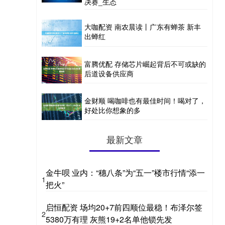
决赛_生态
大咖配资 南农晨读丨广东有蝉茶 新丰
出蝉红
富腾优配 存储芯片崛起背后不可或缺的
后道设备供应商
金财顺 喝咖啡也有最佳时间！喝对了，
好处比你想象的多
最新文章
金牛呗 业内：“穗八条”为“五一”楼市行情“添一
1
把火”
启恒配资 场均20+7前四顺位最稳！布泽尔签
2
5380万有理 灰熊19+2名单他锁先发