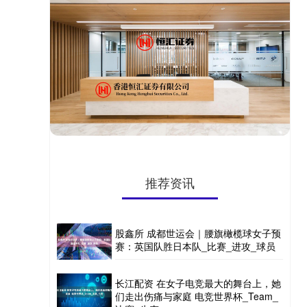
推荐资讯
股鑫所 成都世运会｜腰旗橄榄球女子预
赛：英国队胜日本队_比赛_进攻_球员
长江配资 在女子电竞最大的舞台上，她
们走出伤痛与家庭 电竞世界杯_Team_