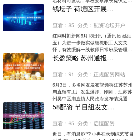
名材料时发现，学校要求家长提供近三
个月工资流水。 据了解，按照丹阳市中
钱坛子 荷塘区开展教职工音乐疗愈团辅活动
小学招生政策，城区....
查看：
85
分类：
配资论坛开户
红网时刻新闻6月18日讯（通讯员 姚灿
玉）为进一步做实做细教职工人文关
怀，有效缓解一线教师日常班级管理、
课堂教学、家校沟通带来的身心压力，
长盈策略 苏州通报：一废品回收仓库发生火灾，2人灼伤！火已扑灭，未造成外部环境污染
帮助教师调适情绪状态、....
查看：
91
分类：
正规配资网站
6月3日，多名网友发布视频称江苏苏州
甪直镇有工厂发生爆炸。刚刚，江苏苏
州吴中区甪直镇人民政府发布情况通
报： 今日11时54分，甪直镇一废品回收
58配资 节目组发文：李小冉一切平安
仓库发生火灾，消防....
查看：
65
分类：
启恒配资
近日，有消息称“李小冉在录制综艺节目