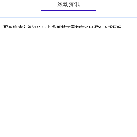
滚动资讯
配查信 吉利银河M7：以旗舰技术重构主流电混SUV新标杆
配资论坛开户
03-19
日前，在吉曜通行衢州基地里，吉利银河M7完成了它的技术首秀。让
人印象最为深刻的是三个数字：纯电续航至高225km，同级最
沪深股票配资 两部门征求意见：辅助驾驶不能当自动驾驶_信息
化_企业_系统
杠杆配资公司
03-21
记者13日了解到，《市场监管总局 工业和信息化部关于加强智能网联
新能源汽车产品召回、生产一致性监督管理与规范宣传的通知（
牛博 五月新开户277万同比大增77.76%！一图速览A股新开户数
走势
杠杆配资公司
06-24