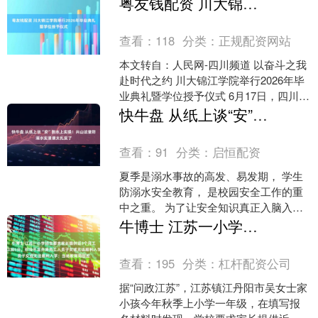
粤友钱配资 川大锦江学院举行2026年毕业典礼暨学位授予仪式
人”的善意故事，....
查看：
118
分类：
正规配资网站
本文转自：人民网-四川频道 以奋斗之我
赴时代之约 川大锦江学院举行2026年毕
业典礼暨学位授予仪式 6月17日，四川大
学锦江学院2026年毕业典礼暨学位授予
快牛盘 从纸上谈“安”到水上实操！兴山这堂防溺水实景课太扎实了
仪....
查看：
91
分类：
启恒配资
夏季是溺水事故的高发、易发期， 学生
防溺水安全教育， 是校园安全工作的重
中之重。 为了让安全知识真正入脑入
心， 切实提升学生自救互救能力， 6月
牛博士 江苏一小学招生要求家长提供近3个月工资流水，校方称可以加5分，积分不足外来务工人员子女或无法顺利入学；当地教育局回应
10日， 兴山县....
查看：
195
分类：
杠杆配资公司
据“问政江苏”，江苏镇江丹阳市吴女士家
小孩今年秋季上小学一年级，在填写报