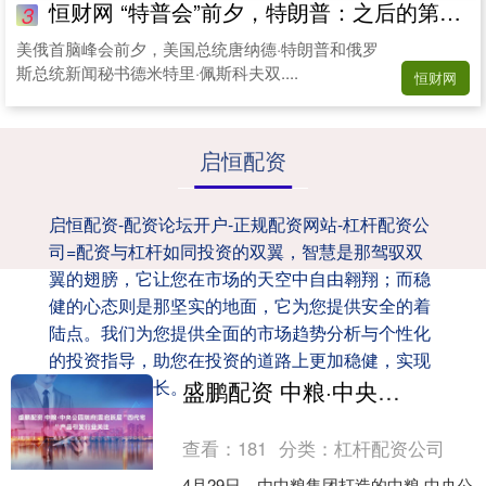
恒财网 “特普会”前夕，特朗普：之后的第二次会晤更重要_普京_俄罗斯_石油
3
美俄首脑峰会前夕，美国总统唐纳德·特朗普和俄罗
斯总统新闻秘书德米特里·佩斯科夫双....
恒财网
启恒配资
启恒配资-配资论坛开户-正规配资网站-杠杆配资公
司=配资与杠杆如同投资的双翼，智慧是那驾驭双
翼的翅膀，它让您在市场的天空中自由翱翔；而稳
健的心态则是那坚实的地面，它为您提供安全的着
陆点。我们为您提供全面的市场趋势分析与个性化
的投资指导，助您在投资的道路上更加稳健，实现
财富的持续增长。
盛鹏配资 中粮·中央公园瑞府|雲启跃层“四代宅”产品引发行业关注
查看：
181
分类：
杠杆配资公司
4月29日，由中粮集团打造的中粮·中央公