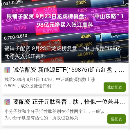
银铺子配资 9月23日龙虎榜复盘：“中山东路”198亿
元净买入张江高科
诚信配资 新能源ETF(159875)逆市红盘，成分股捷佳伟创20cm涨停
1
截至2025年8月1日 13:16，中证新能源指数上涨
0.50%，成分股捷佳伟创....
诚信配资
要配资 正开元肽科普：肽，恰似一位兼具中西医专业素养的医家！_研究_氨基酸_中药
2
小分子肽和小分子活性肽差别在活性两字上，一般认
为小分子肽是有活性的，所以也就称为....
要配资