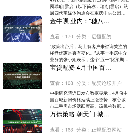
园瑞府|雲启（以下简称：瑞府|雲启）跃
层四代宅媒体沟通会在重庆中央公园举
行。活动吸引多家主流媒体及行业人士
金牛呗 业内：“穗八条”为“五一”楼市行情“添一把火”
到场，围绕“好....
查看：
170
分类：
启恒配资
“政策出台后，马上有客户来咨询关注的
楼盘优惠是否有变化。”从事一手房中介
业务的张小姐表示，这个“五一”比预期的
更忙。“五一”假期，广州发布《关于进一
宝贷配资 4月中国百城新房价格上涨，核心城市二手房市场活跃度高
步促进房地产....
查看：
108
分类：
配资论坛开户
中指研究院近日发布数据显示，4月份中
国百城新房价格延续上涨态势，核心城
市二手房市场活跃度高。该机构数据显
示，2026年4月，中国100个城市新建住
万德策略 朝天门·城里4月30日正式开业
宅平均价格为每....
查看：
163
分类：
正规配资网站