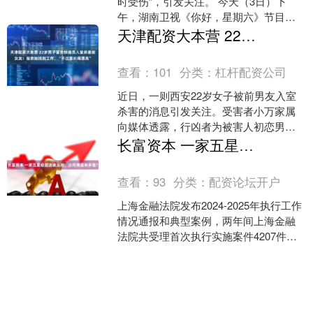
时受伤”，引发关注。 今天（3日）下
午，湖南卫视《你好，星期六》节目组
发文回应称： 非常感谢大家对节目及嘉
天津配资大本营 22岁男子冒充快递员入室杀害前女友！指责她找到工作，“不过是长得漂亮”
宾的关注与支持！经....
查看：
101
分类：
杠杆配资公司
近日，一则西安22岁女子被前男友入室
杀害的消息引发关注。受害者小万家属
向媒体透露，行凶者为被害人初恋男友
张某，出生于2003年。 事发时间是2025
长富资本 一家五星级酒店被法拍，法院腾退有多难？
年11月23....
查看：
93
分类：
配资论坛开户
上海金融法院发布2024-2025年执行工作
情况通报和典型案例，两年间上海金融
法院共受理首次执行实施案件4207件，
结案4188件，执行到位金额460余亿元。
收....