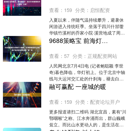
查看：
159
分类：
启恒配资
入夏以来，伴随气温持续攀升，避暑休
闲游进入传统旺季。坐落于四川什邡蓥
华镇竹溪村的乔家小院·溪营地成了周边
市民游客的热门选择。 “自5月以来，民
9688策略宝 前海灯火璀璨，后海静谧安然 什刹海打造光影水岸间新“夜”态
宿周末客房基本处于....
查看：
57
分类：
正规配资网站
人民网北京7月4日电 (记者鲍聪颖 李世
奇)暮色降临，华灯初上。位于北京中轴
线与大运河交汇处的什刹海，褪去白日
喧嚣，被温婉光影轻柔包裹。前海灯火
融可赢配 一座城的暖
璀璨，后海静谧安....
查看：
159
分类：
配资论坛开户
更多报道请扫二维码 湖北宜昌，素有“川
鄂咽喉”之称。江水奔涌而出，群山巍峨
耸立。而比山水更动人的，是生活在这
里的人。 过去一年多，一个关于“神秘