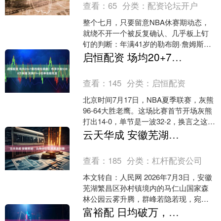
查看：
65
分类：
配资论坛开户
整个七月，只要留意NBA休赛期动态，
就绕不开一个被反复确认、几乎板上钉
钉的判断：年满41岁的勒布朗·詹姆斯，
必将重返克利夫兰骑士队，在这座承载
启恒配资 场均20+7前四顺位最稳！布泽尔签5380万有理 灰熊19+2名单他锁先发
青春记忆的城市画下....
查看：
145
分类：
启恒配资
北京时间7月17日，NBA夏季联赛，灰熊
96-64大胜老鹰。这场比赛首节开场灰熊
打出14-0，单节是一波32-2，换言之这场
比赛一节就打完了，后面的三节都是垃
云天华成 安徽芜湖：云海绕山峦 风景美如画
圾....
查看：
185
分类：
杠杆配资公司
本文转自：人民网 2026年7月3日，安徽
芜湖繁昌区孙村镇境内的马仁山国家森
林公园云雾升腾，群峰若隐若现，宛如
一幅水墨画卷。鲁君元摄（人民图片
富裕配 日均破万，周末破3万！四川什邡避暑经济入夏即“火热”
网）....