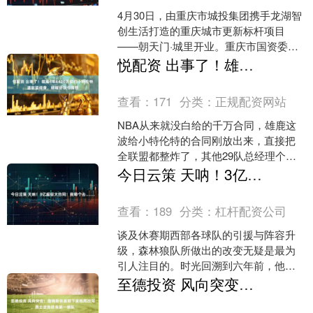
4月30日，由重庆市城投集团携手龙湖智
创生活打造的重庆城市更新标杆项目
——朝天门·城里开业。重庆市国资委、
市商务委、市工商联、渝中区政府相关
悦配资 出事了！雄鹿4年6400万续约小特伦特遭联盟彻查，暗箱协议引猜想
领导，重庆城投集团、....
查看：
171
分类：
正规配资网站
NBA从来就没白给的千万合同，雄鹿这
波给小特伦特的合同刚放出来，直接把
全联盟都整炸了，其他29队总经理个个
皱眉头，都闻出不对劲了。现在NBA官
今日云策 天呐！3亿超级大合同！我嘞个去……
方直接下场彻查，这....
查看：
189
分类：
杠杆配资公司
谈及休赛期西部各球队的引援与阵容升
级，森林狼队所做出的改变无疑是最为
引人注目的。时光回溯到六年前，他们
凭借手中的状元签，毅然决然地选中了
至德投资 风向突变！詹姆斯休赛期下家格局改写，勇士逆势跻身第一梯队
潜力无限的华子；而今夏，....