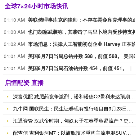
全球7×24小时市场快讯
01:10 AM
美联储理事库克的律师：不存在罢免库克理事的
01:03 AM
也门胡塞武装称，其袭击了马
01:02 AM
市场消息：法律人工智能初创企业 Harvey 正在洽谈融资，
01:01 AM
美国8月7日当周总钻井数 588，前值 588。 美国8
01:01 AM
美国8月7日当周石油钻井数 454，前值 451。
启恒配资 直播
深富优配 减肥药竞争激烈，诺和诺德Q2盈利未达预期，重申下调
九牛网 国联民生：民生证券现有投行项目自9月23日起迁移并入
汇通资管 汉武帝时期，匈奴女子在春季容易流产？史书：不愧是汉
配查信 吉利银河M7：以旗舰技术重构主流电混SUV新标杆