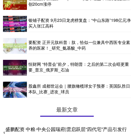
创20cm涨停
银铺子配资 9月23日龙虎榜复盘：“中山东路”198亿元净
买入张江高科
要配资 正开元肽科普：肽，恰似一位兼具中西医专业素
养的医家！_研究_氨基酸_中药
恒财网 “特普会”前夕，特朗普：之后的第二次会晤更重
要_普京_俄罗斯_石油
股鑫所 成都世运会｜腰旗橄榄球女子预赛：英国队胜日
本队_比赛_进攻_球员
最新文章
盛鹏配资 中粮·中央公园瑞府|雲启跃层“四代宅”产品引发行
1