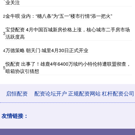
业关注
金牛呗 业内：“穗八条”为“五一”楼市行情“添一把火”
2
宝贷配资 4月中国百城新房价格上涨，核心城市二手房市场
3
活跃度高
万德策略 朝天门·城里4月30日正式开业
4
悦配资 出事了！雄鹿4年6400万续约小特伦特遭联盟彻查，
5
暗箱协议引猜想
启恒配资
配资论坛开户
正规配资网站
杠杆配资公司
友情链接：