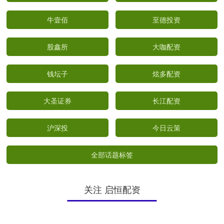
牛壹佰
至德投资
股鑫所
大咖配资
钱坛子
炫多配资
大圣证券
长江配资
沪深投
今日云策
全部话题标签
关注 启恒配资