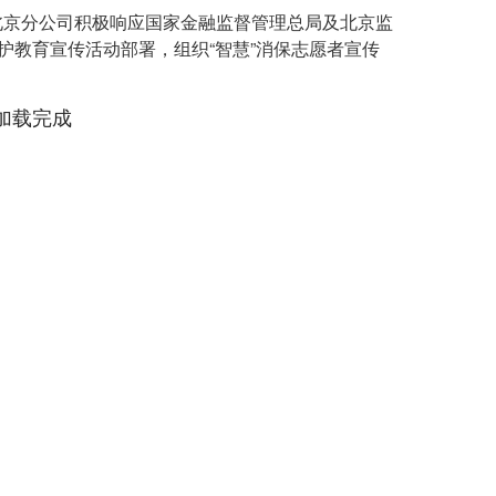
财险北京分公司积极响应国家金融监督管理总局及北京监
益保护教育宣传活动部署，组织“智慧”消保志愿者宣传
加载完成