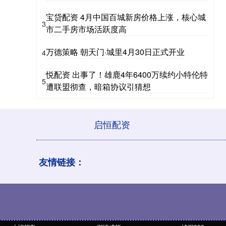
宝贷配资 4月中国百城新房价格上涨，核心城
3
市二手房市场活跃度高
万德策略 朝天门·城里4月30日正式开业
4
悦配资 出事了！雄鹿4年6400万续约小特伦特
5
遭联盟彻查，暗箱协议引猜想
启恒配资
友情链接：