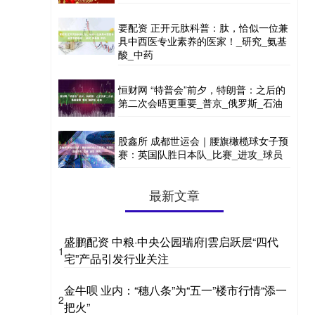
要配资 正开元肽科普：肽，恰似一位兼
具中西医专业素养的医家！_研究_氨基
酸_中药
恒财网 “特普会”前夕，特朗普：之后的
第二次会晤更重要_普京_俄罗斯_石油
股鑫所 成都世运会｜腰旗橄榄球女子预
赛：英国队胜日本队_比赛_进攻_球员
最新文章
盛鹏配资 中粮·中央公园瑞府|雲启跃层“四代
1
宅”产品引发行业关注
金牛呗 业内：“穗八条”为“五一”楼市行情“添一
2
把火”