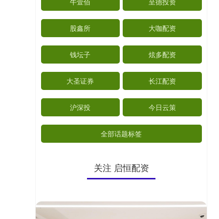
牛壹佰
至德投资
股鑫所
大咖配资
钱坛子
炫多配资
大圣证券
长江配资
沪深投
今日云策
全部话题标签
关注 启恒配资