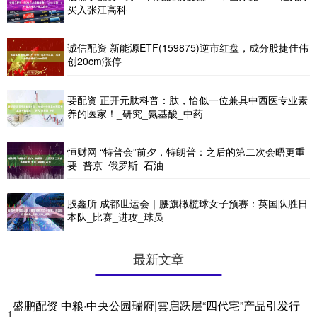
买入张江高科
诚信配资 新能源ETF(159875)逆市红盘，成分股捷佳伟
创20cm涨停
要配资 正开元肽科普：肽，恰似一位兼具中西医专业素
养的医家！_研究_氨基酸_中药
恒财网 “特普会”前夕，特朗普：之后的第二次会晤更重
要_普京_俄罗斯_石油
股鑫所 成都世运会｜腰旗橄榄球女子预赛：英国队胜日
本队_比赛_进攻_球员
最新文章
盛鹏配资 中粮·中央公园瑞府|雲启跃层“四代宅”产品引发行
1