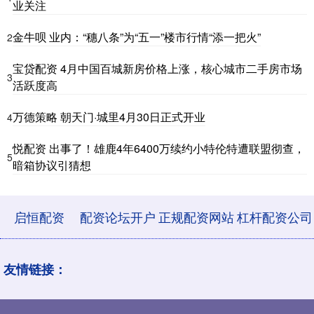
业关注
金牛呗 业内：“穗八条”为“五一”楼市行情“添一把火”
2
宝贷配资 4月中国百城新房价格上涨，核心城市二手房市场
3
活跃度高
万德策略 朝天门·城里4月30日正式开业
4
悦配资 出事了！雄鹿4年6400万续约小特伦特遭联盟彻查，
5
暗箱协议引猜想
启恒配资
配资论坛开户
正规配资网站
杠杆配资公司
友情链接：