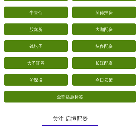
牛壹佰
至德投资
股鑫所
大咖配资
钱坛子
炫多配资
大圣证券
长江配资
沪深投
今日云策
全部话题标签
关注 启恒配资