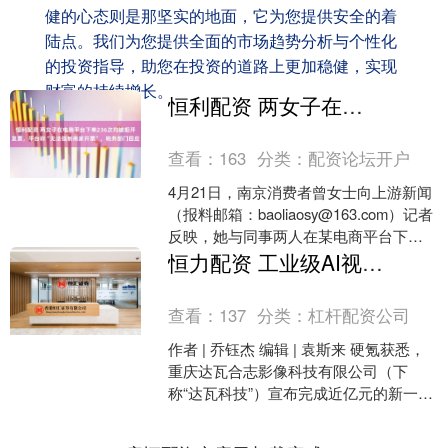
健的心态则是那坚实的地面，它为您提供安全的着
陆点。我们为您提供全面的市场趋势分析与个性化
的投资指导，助您在投资的道路上更加稳健，实现
财富的持续增长。
恒利配资 两女子在电商平台下单236次均被拒开发票，平台称“无法强制商家开票”，税务部门回应
查看：
163
分类：
配资论坛开户
4月21日，南京消费者曾女士向上游新闻
（报料邮箱：baoliaosy@163.com）记者
反映，她与同事两人在某电商平台下单
236次，累计消费5677元。订单完....
恒力配资 工业级AI视频厂商再融资，掌握120TB独家数据，营收破亿 | 硬氪首发
查看：
137
分类：
杠杆配资公司
作者 | 乔钰杰 编辑 | 袁斯来 硬氪获悉，
重庆达瓦合志影像科技有限公司（下
称“达瓦科技”）宣布完成近亿元的新一轮
融资。本轮融资由一村资本、宝捷会创
新基金领投....