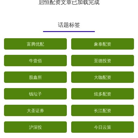
启恒配资文章已加载完成
话题标签
富腾优配
象泰配资
牛壹佰
至德投资
股鑫所
大咖配资
钱坛子
炫多配资
大圣证券
长江配资
沪深投
今日云策