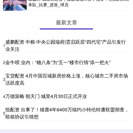
本队_比赛_进攻_球员
最新文章
盛鹏配资 中粮·中央公园瑞府|雲启跃层“四代宅”产品引发行
1
业关注
金牛呗 业内：“穗八条”为“五一”楼市行情“添一把火”
2
宝贷配资 4月中国百城新房价格上涨，核心城市二手房市场
3
活跃度高
万德策略 朝天门·城里4月30日正式开业
4
悦配资 出事了！雄鹿4年6400万续约小特伦特遭联盟彻查，
5
暗箱协议引猜想