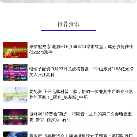
推荐资讯
诚信配资 新能源ETF(159875)逆市红盘，成分股捷佳伟
创20cm涨停
银铺子配资 9月23日龙虎榜复盘：“中山东路”198亿元净
买入张江高科
要配资 正开元肽科普：肽，恰似一位兼具中西医专业素
养的医家！_研究_氨基酸_中药
恒财网 “特普会”前夕，特朗普：之后的第二次会晤更重
要_普京_俄罗斯_石油
股鑫所 成都世运会｜腰旗橄榄球女子预赛：英国队胜日