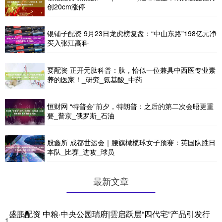
创20cm涨停
银铺子配资 9月23日龙虎榜复盘：“中山东路”198亿元净
买入张江高科
要配资 正开元肽科普：肽，恰似一位兼具中西医专业素
养的医家！_研究_氨基酸_中药
恒财网 “特普会”前夕，特朗普：之后的第二次会晤更重
要_普京_俄罗斯_石油
股鑫所 成都世运会｜腰旗橄榄球女子预赛：英国队胜日
本队_比赛_进攻_球员
最新文章
盛鹏配资 中粮·中央公园瑞府|雲启跃层“四代宅”产品引发行
1