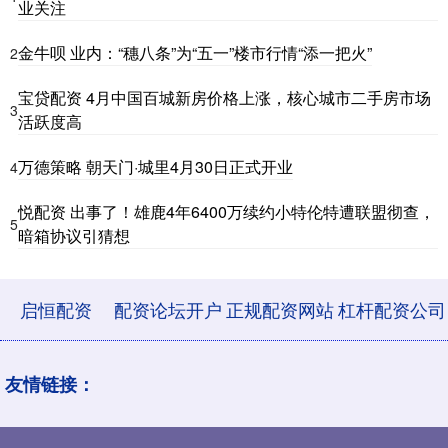
业关注
金牛呗 业内：“穗八条”为“五一”楼市行情“添一把火”
2
宝贷配资 4月中国百城新房价格上涨，核心城市二手房市场
3
活跃度高
万德策略 朝天门·城里4月30日正式开业
4
悦配资 出事了！雄鹿4年6400万续约小特伦特遭联盟彻查，
5
暗箱协议引猜想
启恒配资
配资论坛开户
正规配资网站
杠杆配资公司
友情链接：