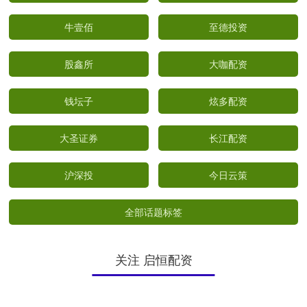
牛壹佰
至德投资
股鑫所
大咖配资
钱坛子
炫多配资
大圣证券
长江配资
沪深投
今日云策
全部话题标签
关注 启恒配资